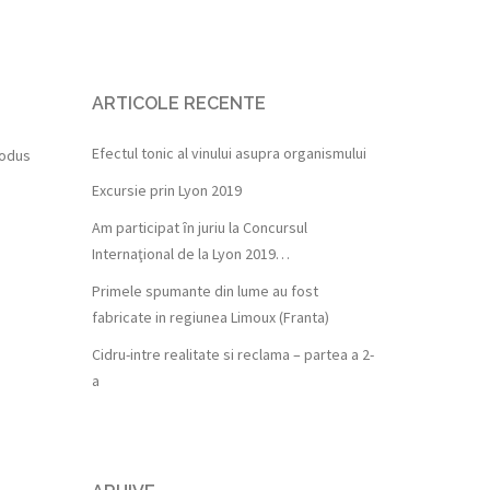
ARTICOLE RECENTE
Efectul tonic al vinului asupra organismului
rodus
Excursie prin Lyon 2019
Am participat ȋn juriu la Concursul
Internaţional de la Lyon 2019…
Primele spumante din lume au fost
fabricate in regiunea Limoux (Franta)
Cidru-intre realitate si reclama – partea a 2-
a