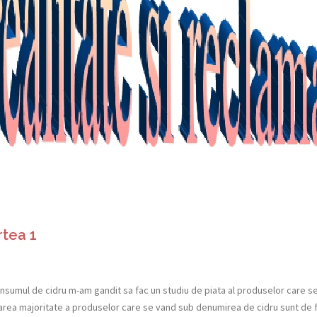
rtea 1
sumul de cidru m-am gandit sa fac un studiu de piata al produselor care s
 marea majoritate a produselor care se vand sub denumirea de cidru sunt de 