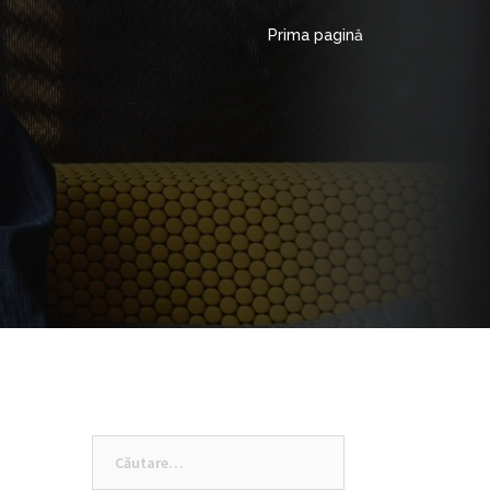
Prima pagină
Caută
după: