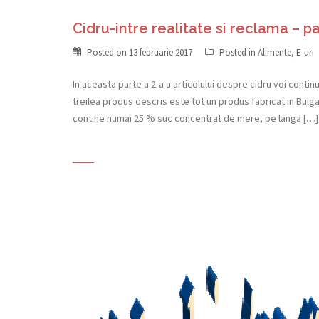
Cidru-intre realitate si reclama – p
Posted on
13 februarie 2017
Posted in
Alimente
,
E-uri
In aceasta parte a 2-a a articolului despre cidru voi cont
treilea produs descris este tot un produs fabricat in Bulg
contine numai 25 % suc concentrat de mere, pe langa […]